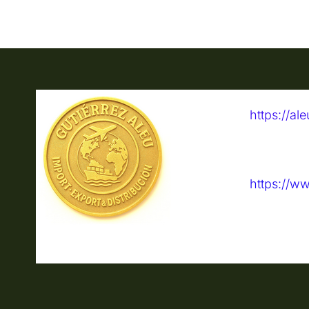
https://a
https://w
MADERA
Mader